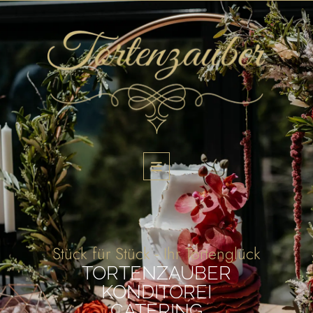
Stück für Stück - Ihr Tortenglück
TORTENZAUBER
KONDITOREI
CATERING